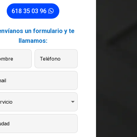
618 35 03 96
envíanos un formulario y te
llamamos: