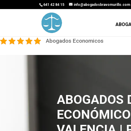
641 42 84 15
info@abogadosbravomurillo.com
ABOGA
Abogados Economicos
ABOGADOS D
ECONÓMICO
VALENCIA | 