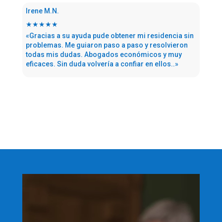
Irene M.N.
★★★★★
«Gracias a su ayuda pude obtener mi residencia sin
problemas. Me guiaron paso a paso y resolvieron
todas mis dudas. Abogados económicos y muy
eficaces. Sin duda volvería a confiar en ellos..»
Reproductor
de
vídeo