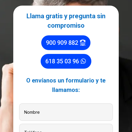
Llama gratis y pregunta sin
compromiso
900 909 882
618 35 03 96
O envíanos un formulario y te
llamamos: