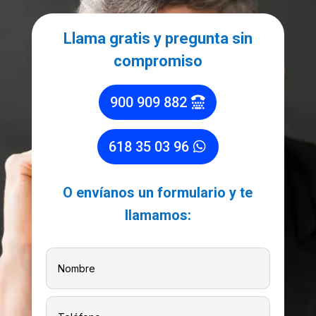
Llama gratis y pregunta sin
compromiso
900 909 882
618 35 03 96
O envíanos un formulario y te
llamamos: