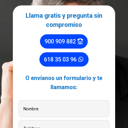
Llama gratis y pregunta sin
compromiso
900 909 882
618 35 03 96
O envíanos un formulario y te
llamamos: