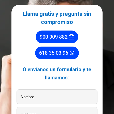
Llama gratis y pregunta sin
compromiso
900 909 882
618 35 03 96
O envíanos un formulario y te
llamamos: