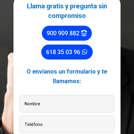
Llama gratis y pregunta sin
compromiso
900 909 882
618 35 03 96
O envíanos un formulario y te
llamamos: