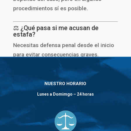
procedimientos sí es posible.
⚖️ ¿Qué pasa si me acusan de
estafa?
Necesitas defensa penal desde el inicio
para evitar consecuencias graves.
📞 CONTACTO
NUESTRO HORARIO
Si necesitas un abogado de estafas en
Lunes a Domimgo – 24 horas
Zaragoza:
📞 900 909 882
📱 618 35 03 96