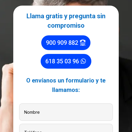
Llama gratis y pregunta sin
compromiso
900 909 882
618 35 03 96
O envíanos un formulario y te
llamamos: