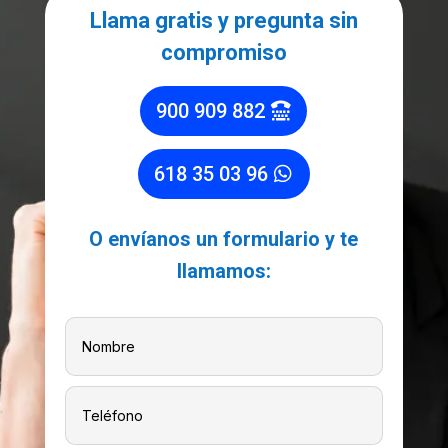
Llama gratis y pregunta sin
compromiso
900 909 882
618 35 03 96
O envíanos un formulario y te
llamamos: