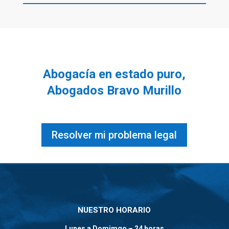
Abogacía en estado puro,
Abogados Bravo Murillo
Resolver mi problema legal
NUESTRO HORARIO
Lunes a Domimgo – 24 horas