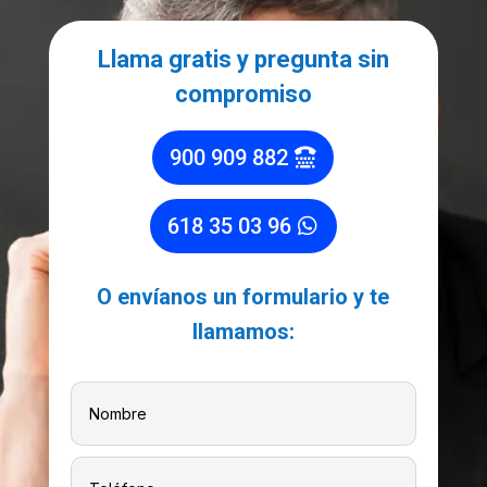
Llama gratis y pregunta sin
compromiso
900 909 882
618 35 03 96
O envíanos un formulario y te
llamamos: