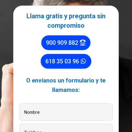
Llama gratis y pregunta sin
compromiso
900 909 882
618 35 03 96
O envíanos un formulario y te
llamamos: