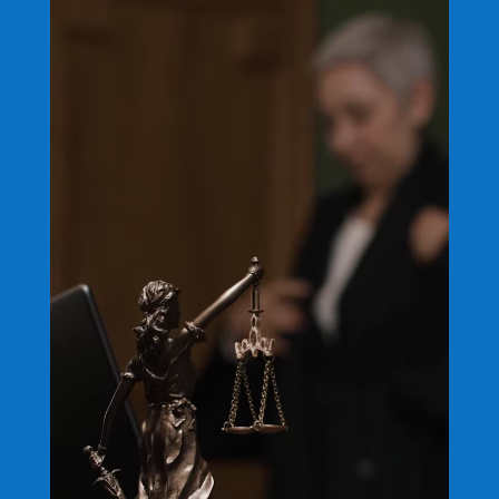
de
vídeo