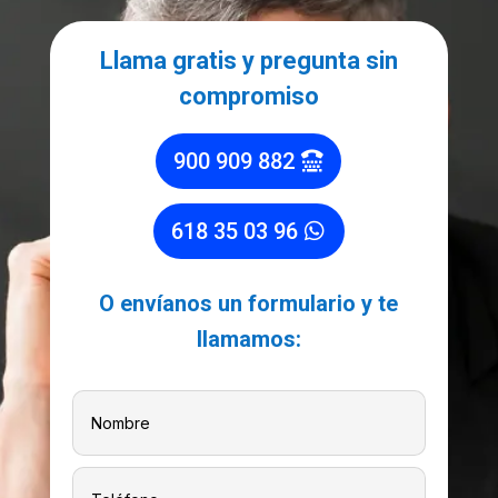
Llama gratis y pregunta sin
compromiso
900 909 882
618 35 03 96
O envíanos un formulario y te
llamamos: