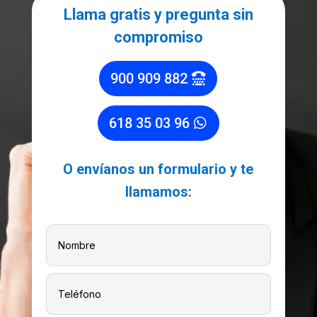
Llama gratis y pregunta sin
compromiso
900 909 882
618 35 03 96
O envíanos un formulario y te
llamamos: