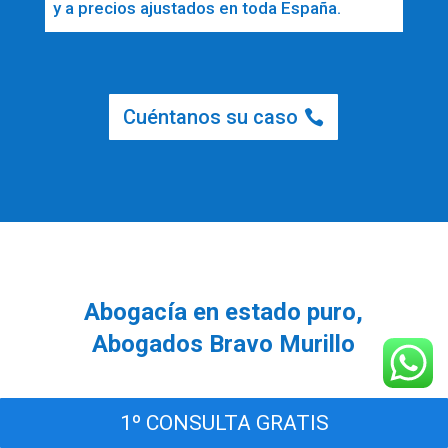
y a precios ajustados en toda España.
Cuéntanos su caso
Abogacía en estado puro,
Abogados Bravo Murillo
1º CONSULTA GRATIS
Resolver mi problema legal