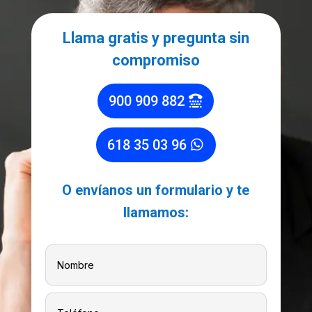
Llama gratis y pregunta sin
compromiso
900 909 882
618 35 03 96
O envíanos un formulario y te
llamamos: