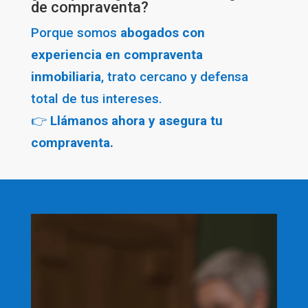
de compraventa?
Porque somos
abogados con
experiencia en compraventa
inmobiliaria
, trato cercano y defensa
total de tus intereses.
👉
Llámanos ahora y asegura tu
compraventa.
Reproductor
de
vídeo