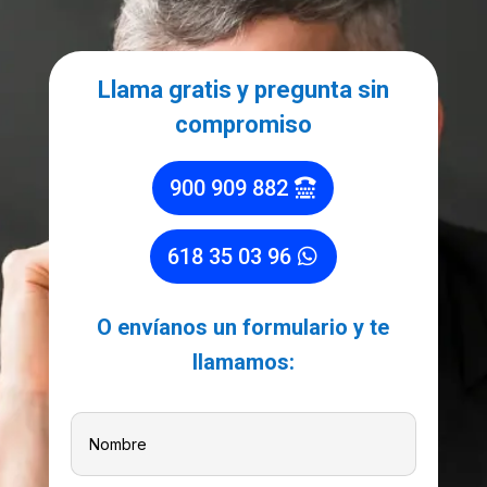
Llama gratis y pregunta sin
compromiso
900 909 882
618 35 03 96
O envíanos un formulario y te
llamamos: