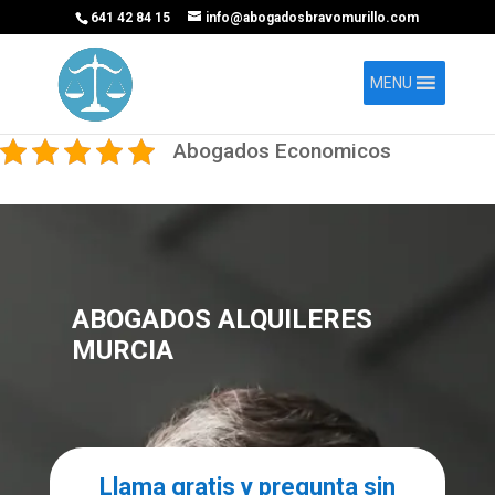
641 42 84 15
info@abogadosbravomurillo.com
MENU
Abogados Economicos
ABOGADOS ALQUILERES
MURCIA
Llama gratis y pregunta sin