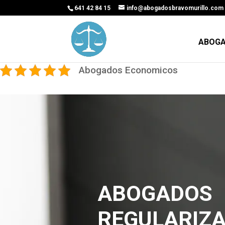
641 42 84 15
info@abogadosbravomurillo.com
ABOGA
Abogados Economicos
ABOGADOS
REGULARIZ