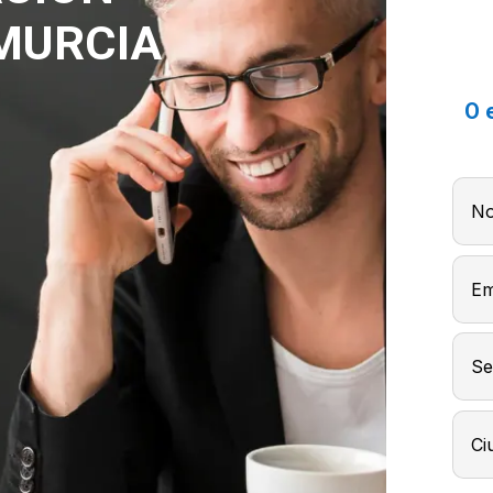
MURCIA
O 