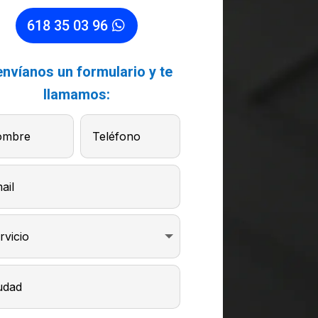
618 35 03 96
envíanos un formulario y te
llamamos: